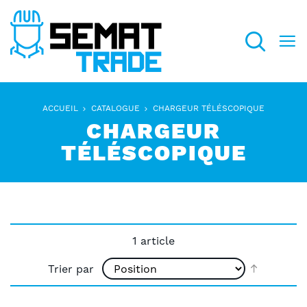
Recherch
ACCUEIL
CATALOGUE
CHARGEUR TÉLÉSCOPIQUE
CHARGEUR
TÉLÉSCOPIQUE
1
article
Par
Trier par
ordre
décroiss