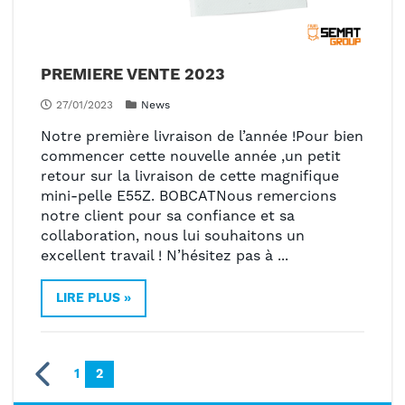
PREMIERE VENTE 2023
27/01/2023
News
Notre première livraison de l’année !Pour bien
commencer cette nouvelle année ,un petit
retour sur la livraison de cette magnifique
mini-pelle E55Z. BOBCATNous remercions
notre client pour sa confiance et sa
collaboration, nous lui souhaitons un
excellent travail ! N’hésitez pas à ...
LIRE PLUS »
Page
Page
Précédent
Page
Vous lisez actuellement la page
1
2